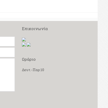
Επικοινωνία
Ωράριο
Δευτ.-Παρ:10