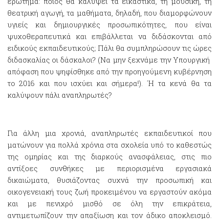
ερώτημα: ποιος θα καλύψει τα εικαστικά, τη μουσική, τη
θεατρική αγωγή, τα μαθήματα, δηλαδή, που διαμορφώνουν
υγιείς και δημιουργικές προσωπικότητες, που είναι
ψυχοθεραπευτικά και επιβάλλεται να διδάσκονται από
ειδικούς εκπαιδευτικούς; Πάλι θα συμπληρώσουν τις ώρες
διδασκαλίας οι δάσκαλοι? (Να μην ξεχνάμε την Υπουργική
απόφαση που ψηφίσθηκε από την προηγούμενη κυβέρνηση
το 2016 και που ισχύει και σήμερα!). ΄Η τα κενά θα τα
καλύψουν πάλι αναπληρωτές?
Για άλλη μια χρονιά, αναπληρωτές εκπαιδευτικοί που
ματώνουν για πολλά χρόνια στα σχολεία υπό το καθεστώς
της ομηρίας και της διαρκούς ανασφάλειας, στις πιο
αντίξοες συνθήκες με περιορισμένα εργασιακά
δικαιώματα, θυσιάζοντας συχνά την προσωπική και
οικογενειακή τους ζωή προκειμένου να εργαστούν ακόμα
και με πενιχρό μισθό σε όλη την επικράτεια,
αντιμετωπίζουν την απαξίωση και τον άδικο αποκλεισμό.