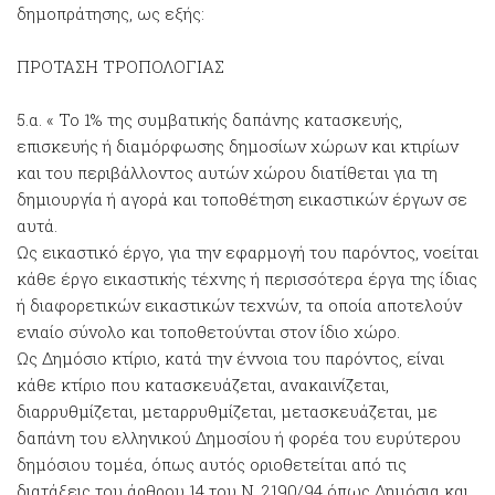
δημοπράτησης, ως εξής:
ΠΡΟΤΑΣΗ ΤΡΟΠΟΛΟΓΙΑΣ
5.α. « Το 1% της συμβατικής δαπάνης κατασκευής,
επισκευής ή διαμόρφωσης δημοσίων χώρων και κτιρίων
και του περιβάλλοντος αυτών χώρου διατίθεται για τη
δημιουργία ή αγορά και τοποθέτηση εικαστικών έργων σε
αυτά.
Ως εικαστικό έργο, για την εφαρμογή του παρόντος, νοείται
κάθε έργο εικαστικής τέχνης ή περισσότερα έργα της ίδιας
ή διαφορετικών εικαστικών τεχνών, τα οποία αποτελούν
ενιαίο σύνολο και τοποθετούνται στον ίδιο χώρο.
Ως Δημόσιο κτίριο, κατά την έννοια του παρόντος, είναι
κάθε κτίριο που κατασκευάζεται, ανακαινίζεται,
διαρρυθμίζεται, μεταρρυθμίζεται, μετασκευάζεται, με
δαπάνη του ελληνικού Δημοσίου ή φορέα του ευρύτερου
δημόσιου τομέα, όπως αυτός οριοθετείται από τις
διατάξεις του άρθρου 14 του Ν. 2190/94 όπως Δημόσια και