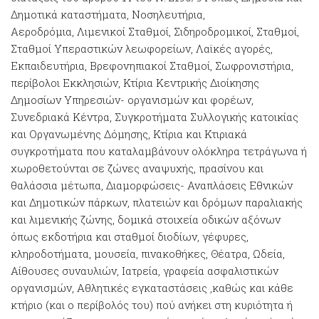
Δημοτικά καταστήματα, Νοσηλευτήρια,
Αεροδρόμια, Λιμενικοί Σταθμοί, Σιδηροδρομικοί, Σταθμοί,
Σταθμοί Υπεραστικών λεωφορείων, Λαϊκές αγορές,
Εκπαιδευτήρια, Βρεφονηπιακοί Σταθμοί, Σωφρονιστήρια,
περίβολοι Εκκλησιών, Κτίρια Κεντρικής Διοίκησης
Δημοσίων Υπηρεσιών- οργανισμών και φορέων,
Συνεδριακά Κέντρα, Συγκροτήματα Συλλογικής κατοικίας
και Οργανωμένης Δόμησης, Κτίρια και Κτιριακά
συγκροτήματα που καταλαμβάνουν ολόκληρα τετράγωνα ή
χωροθετούνται σε ζώνες αναψυχής, πρασίνου και
θαλάσσια μέτωπα, Διαμορφώσεις- Αναπλάσεις Εθνικών
και Δημοτικών πάρκων, πλατειών και δρόμων παραλιακής
και λιμενικής ζώνης, δομικά στοιχεία οδικών αξόνων
όπως εκδοτήρια και σταθμοί διοδίων, γέφυρες,
κληροδοτήματα, μουσεία, πινακοθήκες, Θέατρα, Ωδεία,
Αίθουσες συναυλιών, Ιατρεία, γραφεία ασφαλιστικών
οργανισμών, Αθλητικές εγκαταστάσεις ,καθώς και κάθε
κτήριο (και ο περίβολός του) πού ανήκει στη κυριότητα ή