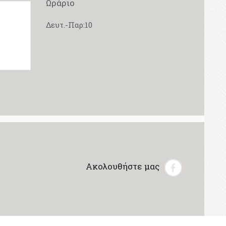
Ωράριο
Δευτ.-Παρ:10
Ακολουθήστε μας