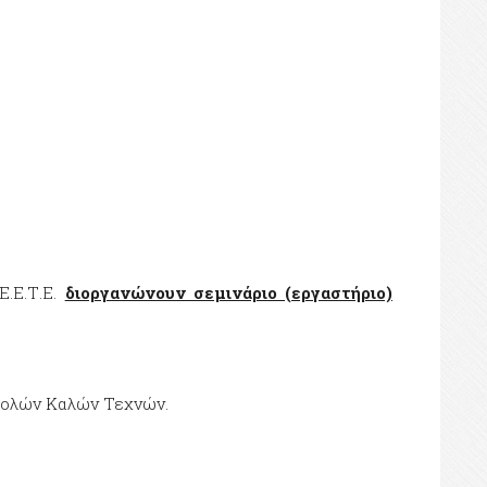
Ε.Ε.Τ.Ε.
διοργανώνουν σεμινάριο (εργαστήριο)
 Σχολών Καλών Τεχνών.