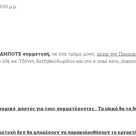
9:00 μ.μ.
ΩΣΔΗΠΟΤΕ συμμετοχή,
σε ένα τμήμα μόνο,
μέχρι την Παρασκ
ό 104, κα. Τζέννη Χατζηθεοδωρίδου και στο e-mail eete_drasei
ομικό κόστος για τους συμμετέχοντες. Τα υλικά θα τα δια
μετοχή δεν θα μπορέσουν να παρακολουθήσουν το εργαστή