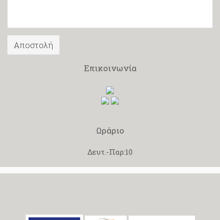
Επικοινωνία
Ωράριο
Δευτ.-Παρ:10