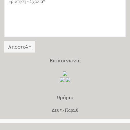
Επικοινωνία
Ωράριο
Δευτ.-Παρ:10