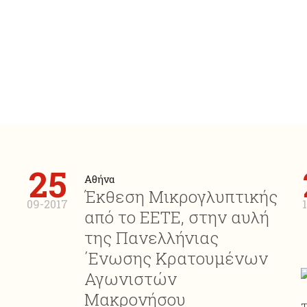
25
Αθήνα
Έκθεση Μικρογλυπτικής
09-2017
από το ΕΕΤΕ, στην αυλή
της Πανελλήνιας
΄Ενωσης Κρατουμένων
Αγωνιστών
Μακρονήσου