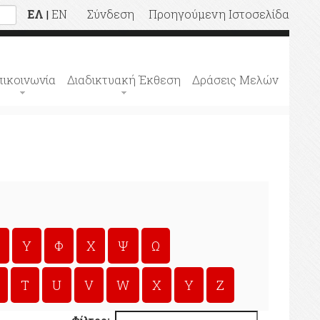
ΕΛ
EN
Σύνδεση
Προηγούμενη Ιστοσελίδα
|
πικοινωνία
Διαδικτυακή Έκθεση
Δράσεις Μελών
Υ
Φ
Χ
Ψ
Ω
T
U
V
W
X
Y
Z