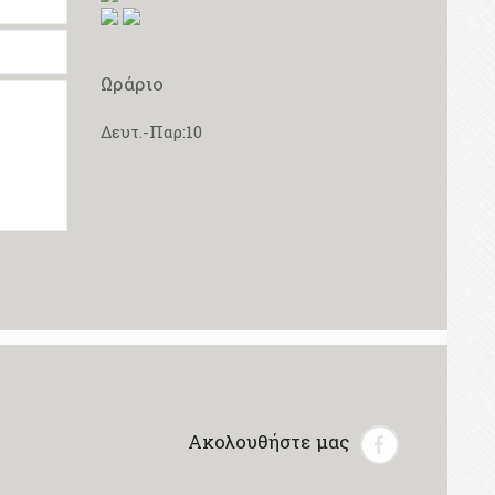
Ωράριο
Δευτ.-Παρ:10
Ακολουθήστε μας