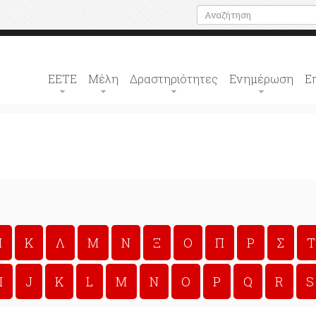
ΕΕΤΕ
Μέλη
Δραστηριότητες
Ενημέρωση
Ε
Ι
Κ
Λ
Μ
Ν
Ξ
Ο
Π
Ρ
Σ
Τ
I
J
K
L
M
N
O
P
Q
R
S