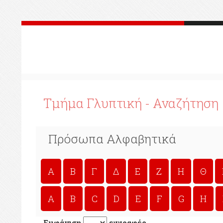
Τμήμα Γλυπτική - Αναζήτηση
Πρόσωπα Αλφαβητικά
A
Β
Γ
Δ
Ε
Ζ
Η
Θ
A
B
C
D
E
F
G
H
Εμφάνιση
εγγραφές