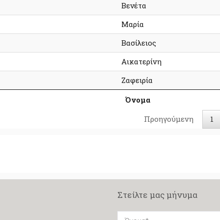
Βενέτα
Μαρία
Βασίλειος
Αικατερίνη
Ζαφειρία
Όνομα
Προηγούμενη
1
Στείλτε μας μήνυμα