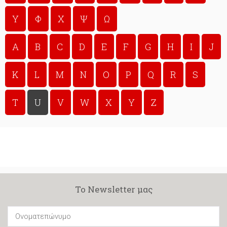
Υ
Φ
Χ
Ψ
Ω
A
B
C
D
E
F
G
H
I
J
K
L
M
N
O
P
Q
R
S
T
U
V
W
X
Y
Z
Το Newsletter μας