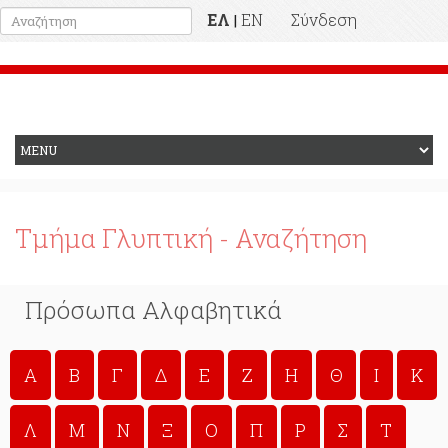
ΕΛ
EN
Σύνδεση
|
Προηγούμενη Ιστοσελίδα
Τμήμα Γλυπτική - Αναζήτηση
Πρόσωπα Αλφαβητικά
A
Β
Γ
Δ
Ε
Ζ
Η
Θ
Ι
Κ
Λ
Μ
Ν
Ξ
Ο
Π
Ρ
Σ
Τ