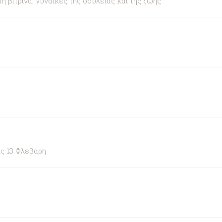
βιτρίνα; γυναίκες της δουλειάς και της ζωής"
ς 13 Φλεβάρη