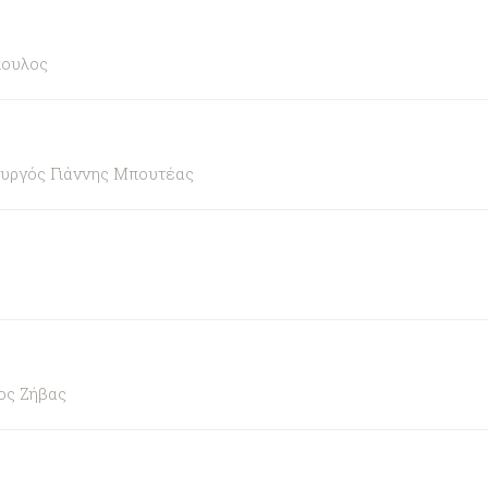
πουλος
ουργός Γιάννης Μπουτέας
ος Ζήβας