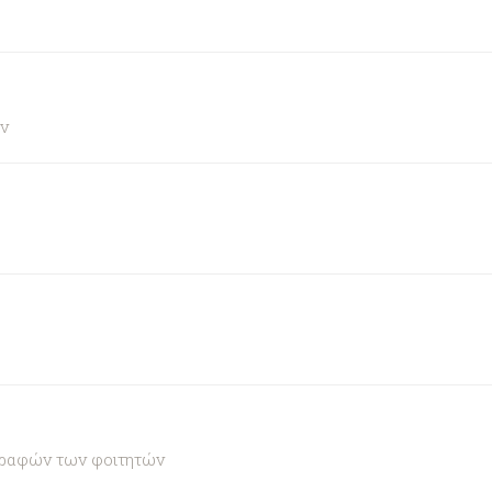
ν
γραφών των φοιτητών