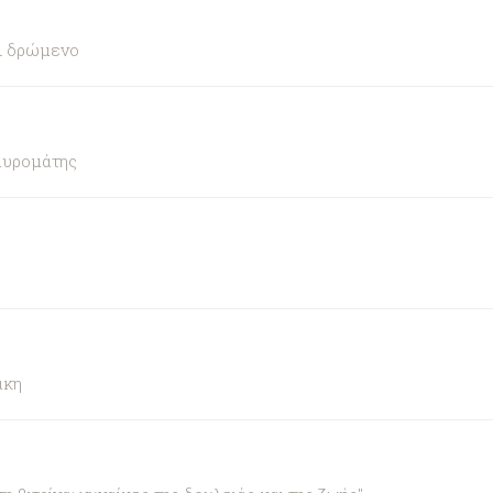
αι δρώμενο
αυρομάτης
άκη