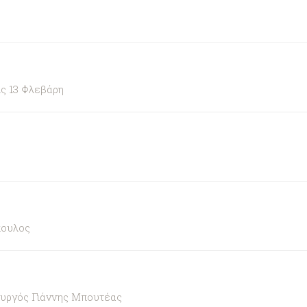
ς 13 Φλεβάρη
πουλος
ουργός Γιάννης Μπουτέας