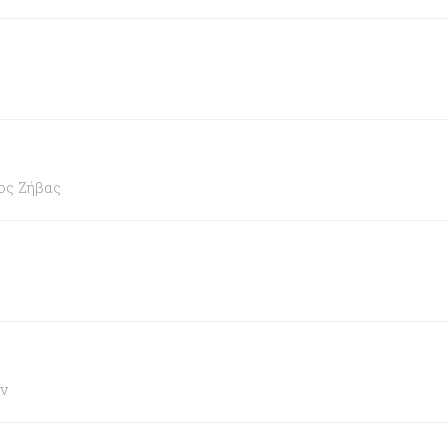
ος Ζήβας
ν