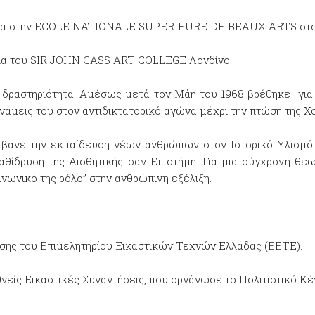
ήρια στην ECOLE NATIONALE SUPERIEURE DE BEAUX ARTS στο 
ρια του SIR JOHN CASS ART COLLEGE Λονδίνο.
 δραστηριότητα. Αμέσως μετά τον Μάη του 1968 βρέθηκε για 
νάμεις του στον αντιδικτατορικό αγώνα μέχρι την πτώση της Χ
βανε την εκπαίδευση νέων ανθρώπων στον Ιστορικό Υλισμό 
αθίδρυση της Αισθητικής σαν Επιστήμη: Για μια σύγχρονη θεω
ινωνικό της ρόλο” στην ανθρώπινη εξέλιξη.
ίσης του Επιμελητηρίου Εικαστικών Τεχνών Ελλάδας (ΕΕΤΕ).
εθνείς Εικαστικές Συναντήσεις, που οργάνωσε το Πολιτιστικό Κ