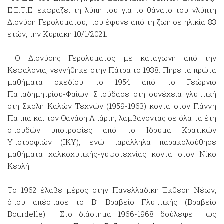
Ε.Ε.Τ.Ε. εκφράζει τη λύπη του για το θάνατο του γλύπτη
Διονύση Γερολυμάτου, που έφυγε από τη ζωή σε ηλικία 83
ετών, την Κυριακή 10/1/2021.
Ο Διονύσης Γερολυμάτος με καταγωγή από την
Κεφαλονιά, γεννήθηκε στην Πάτρα το 1938. Πήρε τα πρώτα
μαθήματα σχεδίου το 1954 από το Γεώργιο
Παπαδημητρίου-Φαίων. Σπούδασε στη συνέχεια γλυπτική
στη Σχολή Καλών Τεχνών (1959-1963) κοντά στον Γιάννη
Παππά και τον Θανάση Απάρτη, λαμβάνοντας σε όλα τα έτη
σπουδών υποτροφίες από το Ίδρυμα Κρατικών
Υποτροφιών (ΙΚΥ), ενώ παράλληλα παρακολούθησε
μαθήματα χαλκοχυτικής-γυψοτεχνίας κοντά στον Νίκο
Κερλή.
Το 1962 έλαβε μέρος στην Πανελλαδική Έκθεση Νέων,
όπου απέσπασε το Β’ Βραβείο Γλυπτικής (Βραβείο
Bourdelle). Στο διάστημα 1966-1968 δούλεψε ως