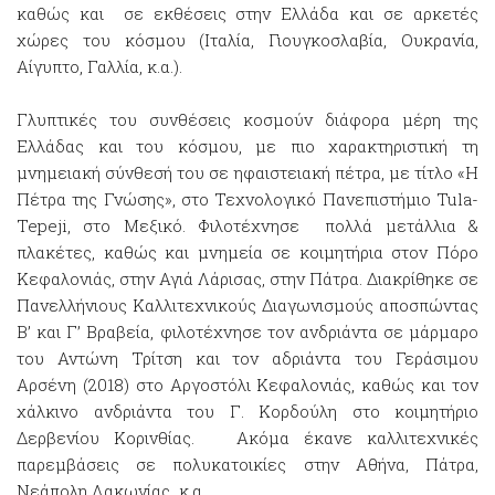
καθώς και σε εκθέσεις στην Ελλάδα και σε αρκετές
χώρες του κόσμου (Ιταλία, Γιουγκοσλαβία, Ουκρανία,
Αίγυπτο, Γαλλία, κ.α.).
Γλυπτικές του συνθέσεις κοσμούν διάφορα μέρη της
Ελλάδας και του κόσμου, με πιο χαρακτηριστική τη
μνημειακή σύνθεσή του σε ηφαιστειακή πέτρα, με τίτλο «Η
Πέτρα της Γνώσης», στο Τεχνολογικό Πανεπιστήμιο Tula-
Tepeji, στο Μεξικό. Φιλοτέχνησε πολλά μετάλλια &
πλακέτες, καθώς και μνημεία σε κοιμητήρια στον Πόρο
Κεφαλονιάς, στην Αγιά Λάρισας, στην Πάτρα. Διακρίθηκε σε
Πανελλήνιους Καλλιτεχνικούς Διαγωνισμούς αποσπώντας
Β’ και Γ’ Βραβεία, φιλοτέχνησε τον ανδριάντα σε μάρμαρο
του Αντώνη Τρίτση και τον αδριάντα του Γεράσιμου
Αρσένη (2018) στο Αργοστόλι Κεφαλονιάς, καθώς και τον
χάλκινο ανδριάντα του Γ. Κορδούλη στο κοιμητήριο
Δερβενίου Κορινθίας. Ακόμα έκανε καλλιτεχνικές
παρεμβάσεις σε πολυκατοικίες στην Αθήνα, Πάτρα,
Νεάπολη Λακωνίας κ.α.