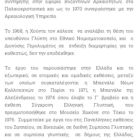
συντηρητής στην Εφορία Βυζαντινών Αρχαιοτήτων, στα
Παλαιοχριστιανικά και ως το 1970 συνεργάστηκε με την
Αρχαιολογική Υπηρεσία.
Το 1968, η Χούντα τον κάλεσε να αναλάβει τη θέση του
υπευθύνου Γλύπτη στο Εθνικό Νομισματοκοπείο, και ο
Διονύσης Γερολυμάτος σε ένδειξη διαμαρτυρίας για το
καθεστώς, δεν την αποδέχθηκε.
Το έργο του παρουσιάστηκε στην Ελλάδα και το
εξωτερικό, σε ατομικές και ομαδικές εκθέσεις, μεταξύ
των οποίων συγκαταλέγονται η Μπιενάλε Νέων
Καλλιτεχνών στο Παρίσι το 1971, η Μπιενάλε της
Αλεξάνδρειας το 1974 όπου έλαβε το Γ΄ βραβείο και η
έκθεση Σύγχρονη Ελληνική Γλυπτική, που
πραγματοποιήθηκε στο Μουσείο Χακόνε στο Τόκιο το
1976. Συμμετείχε με έργα του στις Πανελλήνιες εκθέσεις
του Ζαππείου, σε Biennale, σε διεθνή Συμπόσια Γλυπτικής
και σε συμπόσια γλυπτικής σε δήμους της Ελλάδας,