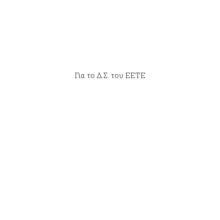
Για το Δ.Σ. του ΕΕΤΕ