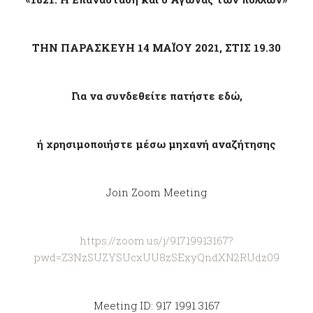
ΤΗΝ ΠΑΡΑΣΚΕΥΗ 14 ΜΑΪΟΥ 2021, ΣΤΙΣ 19.30
Για να συνδεθείτε πατήστε εδώ,
ή χρησιμοποιήστε μέσω μηχανή αναζήτησης
Join Zoom Meeting
https://zoom.us/j/91719913167?
pwd=Z3NzSUZYSUcxUU8zSExyQndXN2RUdz09
Meeting ID: 917 1991 3167