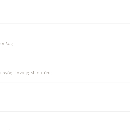
πουλος
ουργός Γιάννης Μπουτέας