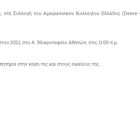
έ, στη Συλλογή του Αμερικάνικου Κολλεγίου Ελλάδος (Deere C
του 2021, στο Α Νεκροταφείο Αθηνών, στις 11:00 π.μ.
πητήρια στην κόρη της και στους οικείους της.