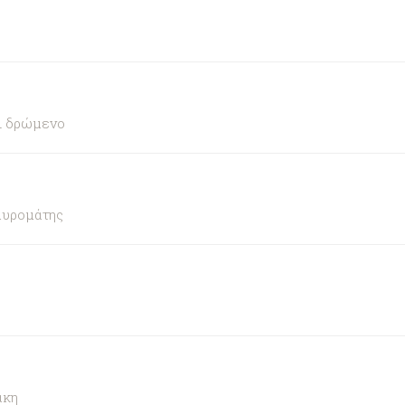
αι δρώμενο
αυρομάτης
άκη