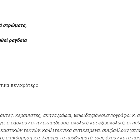
κά στρώματα,
ωθεί ραγδαία
ντικά πενιχρότερο
ράκτες, κεραμίστες, σκηνογράφοι, ψηφιδογράφοι,αγιογράφοι κ. α
γα, διδάσκουν στην εκπαίδευση, σχολική και εξωσχολική, στηρί
αστικών τεχνών, καλλιτεχνικά αντικείμενα, συμβάλλουν γενικό
τη διακόσμηση κ.ά. Σήμερα τα προβλήματά τους έχουν κατά πολύ