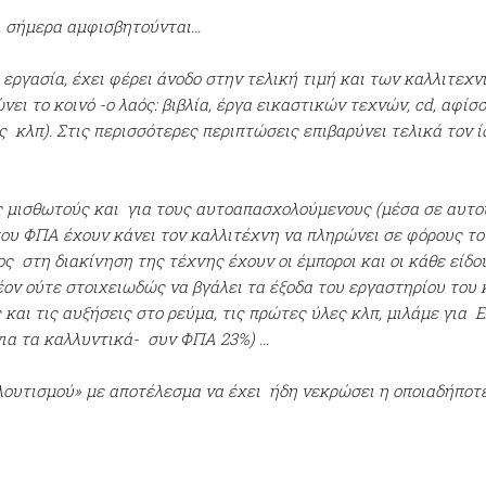
, σήμερα αμφισβητούνται...
ργασία, έχει φέρει άνοδο στην τελική τιμή και των καλλιτεχ
ι το κοινό -ο λαός: βιβλία, έργα εικαστικών τεχνών, cd, αφίσ
κλπ). Στις περισσότερες περιπτώσεις επιβαρύνει τελικά τον ί
 μισθωτούς και για τους αυτοαπασχολούμενους (μέσα σε αυτού
του ΦΠΑ έχουν κάνει τον καλλιτέχνη να πληρώνει σε φόρους τ
τος στη διακίνηση της τέχνης έχουν οι έμποροι και οι κάθε είδ
λέον ούτε στοιχειωδώς να βγάλει τα έξοδα του εργαστηρίου του
 και τις αυξήσεις στο ρεύμα, τις πρώτες ύλες κλπ, μιλάμε για
α τα καλλυντικά- συν ΦΠΑ 23%) ...
πλουτισμού» με αποτέλεσμα να έχει ήδη νεκρώσει η οποιαδήποτ