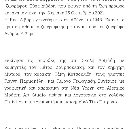
ζωγράφου Εύας Διβάρη, που έφυγε από τη ζωή πρόωρα
και αναπάντεχα, την Κυριακή 25 Οκτωβρίου 2021.
Η Εύα Διβάρη γεννήθηκε στην Αθήνα, το 1948. Έκανε τα
πρώτα μαθήματα ζωγραφικής με τον πατέρα της ζωγράφο
Ανδρέα Διβάρη.
Ξεκίνησε τις σπουδές της στη Σχολή Δοξιάδη με
καθηγητές τον Πέτρο Ζουμπουλάκη, και τον Δημήτρη
Μυταρά, τον χαράκτη Τάκη Κατσουλίδη, τους γλύπτες
Γιάννη Παρμακέλη και Γιώργο Γεωργιάδη. Συνέχισε με
γραφιστική και χαρακτική στη Νέα Υόρκη στο Alemizo
Modern Art Studio, ποίηση και λογοτεχνία στο κολέγιο
Christies υπό τον ποιητή και ακαδημαϊκό Τίτο Πατρίκιο.
Στα εργαστήρια του Μουσείου Περαντινού σπούδασε