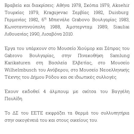
Βραβεία και διακρίσεις: Αθήνα 1978, Σκόπια 1979, Aksehir
Τουρκίας 1979, Kragujevac Σερβίας 1982, Duisburg
η
Γερμανίας 1982, 6
Μπιενάλε Grabovo Βουλγαρίας 1983,
Κωνσταντινούπολη 1988, Άμστερνταμ 1989, Siauliai
Λιθουανίας 1990, Λισαβόνα 2010.
Έργα του υπάρχουν στο Μουσείο Χιούμορ και Σάτιρας του
Gabrovo Βουλγαρίας, στην Πινακοθήκη Samlung
Karikaturen στη Βασιλεία Ελβετίας, στο Μουσείο
Wilhelmbusch του Ανόβερου, στο Μουσείο Νεοελληνικής
Τέχνης του Δήμου Ρόδου και σε ιδιωτικές συλλογές.
Έχουν εκδοθεί 4 άλμπουμ με σκίτσα του Βαγγέλη
Παυλίδη.
Το ΔΣ του ΕΕΤΕ εκφράζει τα θερμά του συλλυπητήρια
στην οικογένειά του και στους οικείους του.