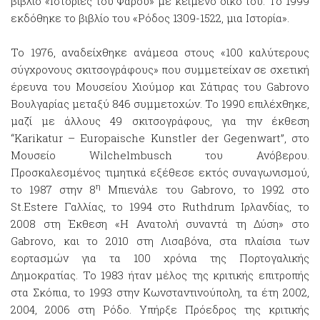
βιβλίο «Ιστορίες του Φάρου» με κείμενο δικό του. Το 1999
εκδόθηκε το βιβλίο του «Ρόδος 1309-1522, μια Ιστορία».
Το 1976, αναδείχθηκε ανάμεσα στους «100 καλύτερους
σύγχρονους σκιτσογράφους» που συμμετείχαν σε σχετική
έρευνα του Μουσείου Χιούμορ και Σάτιρας του Gabrovo
Βουλγαρίας μεταξύ 846 συμμετοχών. Το 1990 επιλέχθηκε,
μαζί με άλλους 49 σκιτσογράφους, για την έκθεση
“Karikatur – Europaische Kunstler der Gegenwart”, στο
Μουσείο Wilchelmbusch του Ανόβερου.
Προσκαλεσμένος τιμητικά εξέθεσε εκτός συναγωνισμού,
η
το 1987 στην 8
Μπιενάλε του Gabrovo, το 1992 στο
St.Estere Γαλλίας, το 1994 στο Ruthdrum Ιρλανδίας, το
2008 στη Έκθεση «Η Ανατολή συναντά τη Δύση» στο
Gabrovo, και το 2010 στη Λισαβόνα, στα πλαίσια των
εορτασμών για τα 100 χρόνια της Πορτογαλικής
Δημοκρατίας. Το 1983 ήταν μέλος της κριτικής επιτροπής
στα Σκόπια, το 1993 στην Κωνσταντινούπολη, τα έτη 2002,
2004, 2006 στη Ρόδο. Υπήρξε Πρόεδρος της κριτικής