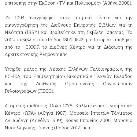
επιτροπής στην Έκθεση «TV και Πολιτισμός» (Αθήνα 2008).
Το 1994 αναγράφηκε στον τιμητικό πίνακα για την
εικονογράφηση της Διεθνούς Επιτροπής Βιβλίων για τη
Νεότητα (IBBY) και βραβεύτηκε στη Σεβίλλη Ισπανίας. Το
2002 το βιβλίο του «Ρόδος 1309-1522, μια Ιστορία» τιμήθηκε
από το CICOP, το Διεθνές Κέντρο για τη Διάσωση της
Αρχιτεκτονικής Κληρονομιάς.
Υπήρξε μέλος της Λέσχης Ελλήνων Γελοιογράφων, της
ΕΣΗΕΑ, του Επιμελητηρίου Εικαστικών Τεχνών Ελλάδος
και της Διεθνούς Ομοσπονδίας Οργανώσεων
Γελοιογράφων (FECO).
Ατομικές εκθέσεις: Όσλο 1978, Καλλιτεχνικό Πνευματικό
Κέντρο «ΩΡΑ» (Αθήνα 1987), Μουσείο Ιπποτών Τάγματος
Αγ. Ιωάννη (Λονδίνο 1999), Rosas Ισπανίας 2000, Μουσείο
Νεοελληνικής Τέχνης (Ρόδος 2012), κ.α.