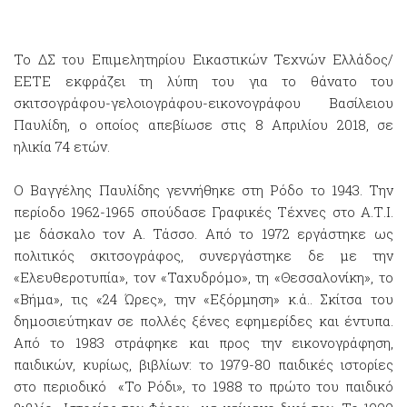
Το ΔΣ του Επιμελητηρίου Εικαστικών Τεχνών Ελλάδος/
ΕΕΤΕ εκφράζει τη λύπη του για το θάνατο του
σκιτσογράφου-γελοιογράφου-εικονογράφου Βασίλειου
Παυλίδη, ο οποίος απεβίωσε στις 8 Απριλίου 2018, σε
ηλικία 74 ετών.
Ο Βαγγέλης Παυλίδης γεννήθηκε στη Ρόδο το 1943. Την
περίοδο 1962-1965 σπούδασε Γραφικές Τέχνες στο Α.Τ.Ι.
με δάσκαλο τον Α. Τάσσο. Από το 1972 εργάστηκε ως
πολιτικός σκιτσογράφος, συνεργάστηκε δε με την
«Ελευθεροτυπία», τον «Ταχυδρόμο», τη «Θεσσαλονίκη», το
«Βήμα», τις «24 Ώρες», την «Εξόρμηση» κ.ά.. Σκίτσα του
δημοσιεύτηκαν σε πολλές ξένες εφημερίδες και έντυπα.
Από το 1983 στράφηκε και προς την εικονογράφηση,
παιδικών, κυρίως, βιβλίων: το 1979-80 παιδικές ιστορίες
στο περιοδικό «Το Ρόδι», το 1988 το πρώτο του παιδικό