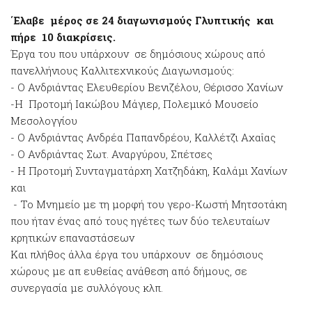
΄Ελαβε μέρος σε 24 διαγωνισμούς Γλυπτικής και
πήρε 10 διακρίσεις.
Έργα του που υπάρχουν σε δημόσιους χώρους από
πανελλήνιους Καλλιτεχνικούς Διαγωνισμούς:
- Ο Ανδριάντας Ελευθερίου Βενιζέλου, Θέρισσο Χανίων
-Η Προτομή Ιακώβου Μάγιερ, Πολεμικό Μουσείο
Μεσολογγίου
- Ο Ανδριάντας Ανδρέα Παπανδρέου, Καλλέτζι Αχαΐας
- Ο Ανδριάντας Σωτ. Αναργύρου, Σπέτσες
- Η Προτομή Συνταγματάρχη Χατζηδάκη, Καλάμι Χανίων
και
- Το Μνημείο με τη μορφή του γερο-Κωστή Μητσοτάκη
που ήταν ένας από τους ηγέτες των δύο τελευταίων
κρητικών επαναστάσεων
Και πλήθος άλλα έργα του υπάρχουν σε δημόσιους
χώρους με απ ευθείας ανάθεση από δήμους, σε
συνεργασία με συλλόγους κλπ.