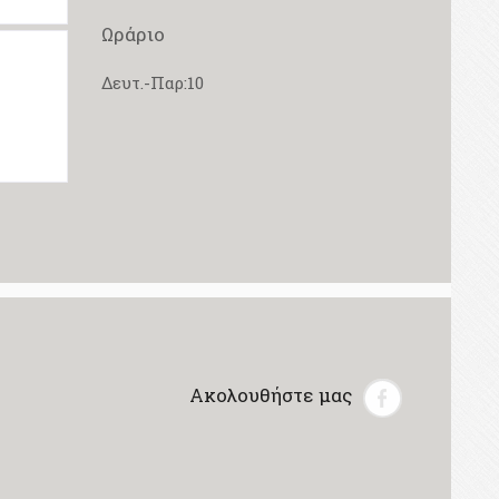
Ωράριο
Δευτ.-Παρ:10
Ακολουθήστε μας