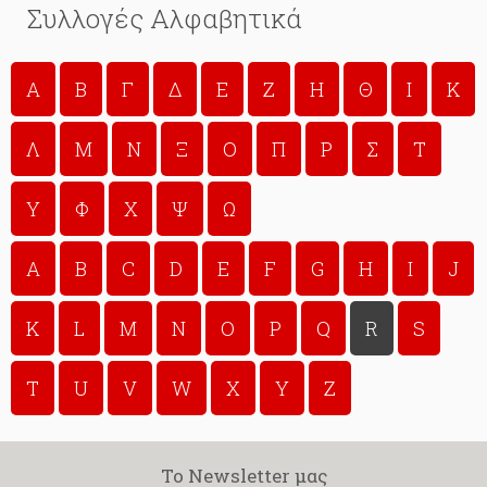
Συλλογές Αλφαβητικά
A
Β
Γ
Δ
Ε
Ζ
Η
Θ
Ι
Κ
Λ
Μ
Ν
Ξ
Ο
Π
Ρ
Σ
Τ
Υ
Φ
Χ
Ψ
Ω
A
B
C
D
E
F
G
H
I
J
K
L
M
N
O
P
Q
R
S
T
U
V
W
X
Y
Z
Το Newsletter μας