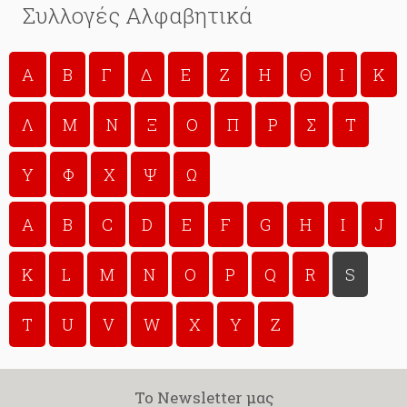
Συλλογές Αλφαβητικά
A
Β
Γ
Δ
Ε
Ζ
Η
Θ
Ι
Κ
Λ
Μ
Ν
Ξ
Ο
Π
Ρ
Σ
Τ
Υ
Φ
Χ
Ψ
Ω
A
B
C
D
E
F
G
H
I
J
K
L
M
N
O
P
Q
R
S
T
U
V
W
X
Y
Z
Το Newsletter μας